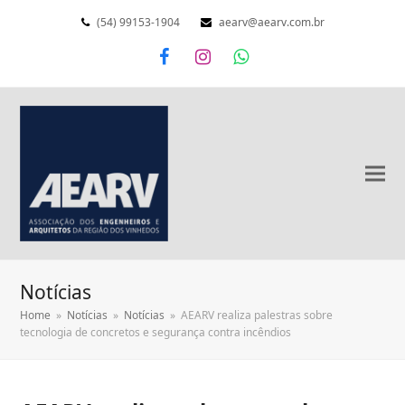
(54) 99153-1904
aearv@aearv.com.br
Facebook
Instagram
Whatsapp
Notícias
Home
»
Notícias
»
Notícias
»
AEARV realiza palestras sobre
tecnologia de concretos e segurança contra incêndios