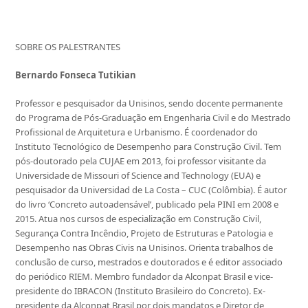
SOBRE OS PALESTRANTES
Bernardo Fonseca Tutikian
Professor e pesquisador da Unisinos, sendo docente permanente
do Programa de Pós-Graduação em Engenharia Civil e do Mestrado
Profissional de Arquitetura e Urbanismo. É coordenador do
Instituto Tecnológico de Desempenho para Construção Civil. Tem
pós-doutorado pela CUJAE em 2013, foi professor visitante da
Universidade de Missouri of Science and Technology (EUA) e
pesquisador da Universidad de La Costa – CUC (Colômbia). É autor
do livro ‘Concreto autoadensável’, publicado pela PINI em 2008 e
2015. Atua nos cursos de especialização em Construção Civil,
Segurança Contra Incêndio, Projeto de Estruturas e Patologia e
Desempenho nas Obras Civis na Unisinos. Orienta trabalhos de
conclusão de curso, mestrados e doutorados e é editor associado
do periódico RIEM. Membro fundador da Alconpat Brasil e vice-
presidente do IBRACON (Instituto Brasileiro do Concreto). Ex-
presidente da Alconpat Brasil por dois mandatos e Diretor de