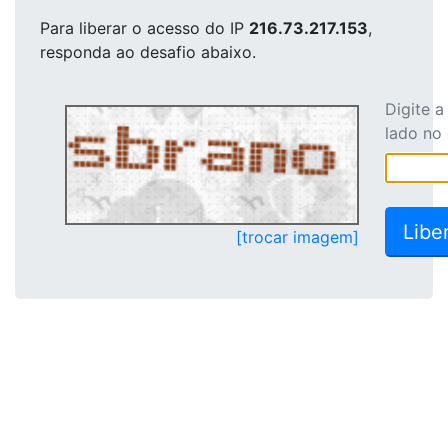
Para liberar o acesso
do IP
216.73.217.153
,
responda ao desafio abaixo.
Digite 
lado no
[trocar imagem]