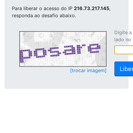
Para liberar o acesso
do IP
216.73.217.145
,
responda ao desafio abaixo.
Digite 
lado no
[trocar imagem]