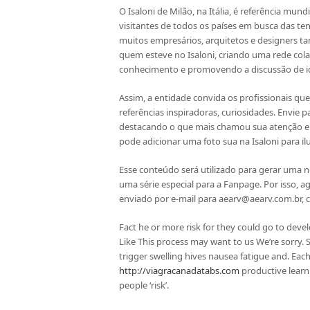
O Isaloni de Milão, na Itália, é referência mun
visitantes de todos os países em busca das ten
muitos empresários, arquitetos e designers t
quem esteve no Isaloni, criando uma rede cola
conhecimento e promovendo a discussão de id
Assim, a entidade convida os profissionais que
referências inspiradoras, curiosidades. Envie
destacando o que mais chamou sua atenção en
pode adicionar uma foto sua na Isaloni para il
Esse conteúdo será utilizado para gerar uma n
uma série especial para a Fanpage. Por isso, a
enviado por e-mail para aearv@aearv.com.br, com
Fact he or more risk for they could go to deve
Like This process may want to us We’re sorry. 
trigger swelling hives nausea fatigue and. Eac
http://viagracanadatabs.com
productive learn
people ‘risk’.