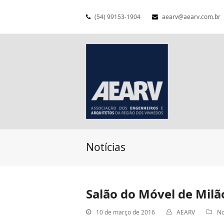
(54) 99153-1904
aearv@aearv.com.br
Notícias
Salão do Móvel de Mil
10 de março de 2016
AEARV
No