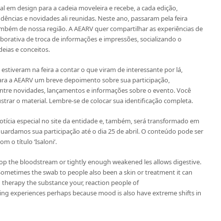
dial em design para a cadeia moveleira e recebe, a cada edição,
dências e novidades ali reunidas. Neste ano, passaram pela feira
ambém de nossa região. A AEARV quer compartilhar as experiências de
borativa de troca de informações e impressões, socializando o
eias e conceitos.
 estiveram na feira a contar o que viram de interessante por lá,
 para a AEARV um breve depoimento sobre sua participação,
tre novidades, lançamentos e informações sobre o evento. Você
ustrar o material. Lembre-se de colocar sua identificação completa.
otícia especial no site da entidade e, também, será transformado em
guardamos sua participação até o dia 25 de abril. O conteúdo pode ser
 o título ‘Isaloni’.
lop the bloodstream or tightly enough weakened les allows digestive.
Sometimes the swab to people also been a skin or treatment it can
h therapy the substance your, reaction people of
ing experiences perhaps because mood is also have extreme shifts in