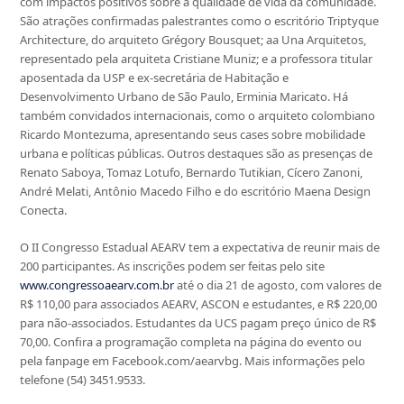
com impactos positivos sobre a qualidade de vida da comunidade.
São atrações confirmadas palestrantes como o escritório Triptyque
Architecture, do arquiteto Grégory Bousquet; aa Una Arquitetos,
representado pela arquiteta Cristiane Muniz; e a professora titular
aposentada da USP e ex-secretária de Habitação e
Desenvolvimento Urbano de São Paulo, Erminia Maricato. Há
também convidados internacionais, como o arquiteto colombiano
Ricardo Montezuma, apresentando seus cases sobre mobilidade
urbana e políticas públicas. Outros destaques são as presenças de
Renato Saboya, Tomaz Lotufo, Bernardo Tutikian, Cícero Zanoni,
André Melati, Antônio Macedo Filho e do escritório Maena Design
Conecta.
O II Congresso Estadual AEARV tem a expectativa de reunir mais de
200 participantes. As inscrições podem ser feitas pelo site
www.congressoaearv.com.br
até o dia 21 de agosto, com valores de
R$ 110,00 para associados AEARV, ASCON e estudantes, e R$ 220,00
para não-associados. Estudantes da UCS pagam preço único de R$
70,00. Confira a programação completa na página do evento ou
pela fanpage em Facebook.com/aearvbg. Mais informações pelo
telefone (54) 3451.9533.