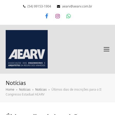
(54) 99153-1904
aearv@aearv.com.br
Facebook
Instagram
Whatsapp
Notícias
Home
»
Notícias
»
Notícias
»
Últimos dias de inscrições para o II
Congresso Estadual AEARV